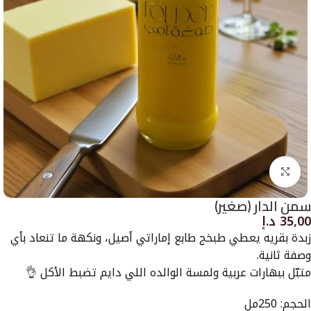
Click to enlarge
سمن الدار (صغير)
35,00
د.إ
زبدة بقريه يعطي طبخج طابع إماراتي أصيل، ونكهة ما تنعاد بأي
وصفة ثانية.
متبّل ببهارات عربية ولمسة الوالده اللي دايم تضبط الأكل 👌
الحجم: 250مل